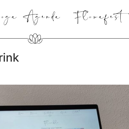
oga Agenda
Flowafest
rink