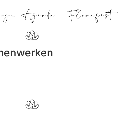
oga Agenda
Flowafest
menwerken