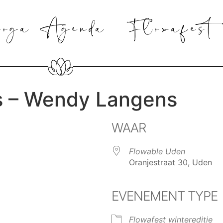
oga Agenda
Flowafest
s – Wendy Langens
WAAR
Flowable Uden
Oranjestraat 30, Uden
EVENEMENT TYPE
Calendar
iCalendar
Of
Flowafest wintereditie