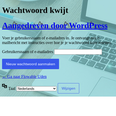
Wachtwoord kwijt
Aangedreven door WordPress
Voer je gebruikersnaam of e-mailadres in. Je ontvangt een e-
mailbericht met instructies over hoe je je wachtwoord kunt resetten.
Gebruikersnaam of e-mailadres
← Ga naar Flowable Uden
Taal